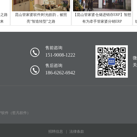
理之路
昆山管家婆软件|时光皓韵，被照
【昆山管家婆仓储进销存ERP】智想
来
亮“智造转型”之路
有为牵手管家婆分销ERP
售前咨询
151-9008-1222
微
关
售后咨询
186-6262-6942
RP软件（哲凡软件）
招聘信息
法律条款