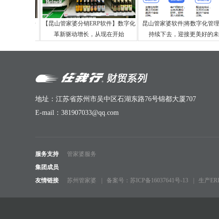
时就出手，提升
【昆山管家婆分销ERP软件】数字化
昆山管家婆软件|将数字化管
可少
革新驱动增长，从现在开始
持续下去，迎接更美好的未
地址：江苏省苏州市吴中区石湖东路76号锦都大厦707
E-mail：381907033@qq.com
服务支持
管家婆服务
集团成员
友情链接
苏州管家婆
备案号：苏ICP备16037641号-13
生产E