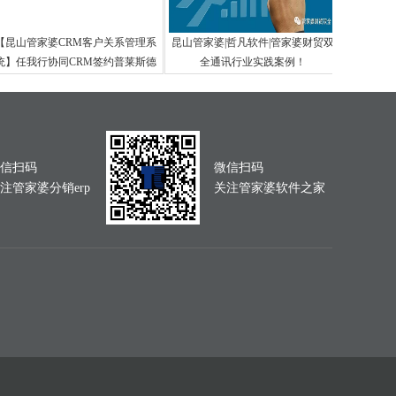
【昆山管家婆CRM客户关系管理系
昆山管家婆|哲凡软件|管家婆财贸双
昆山管家
统】任我行协同CRM签约普莱斯德
全通讯行业实践案例！
ERP就
信扫码
微信扫码
注管家婆分销erp
关注管家婆软件之家