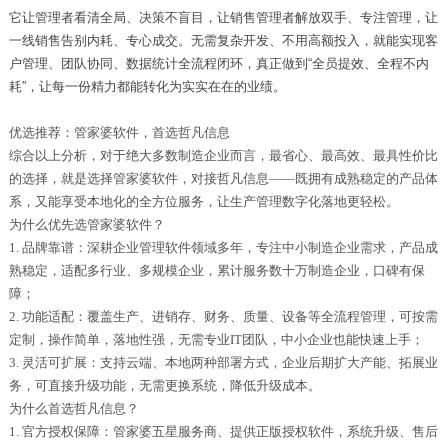
它让管理者看清全局、决策不盲目，让销售管理者解放双手、专注管理，让
一线销售告别内耗、专心成交。无需复杂开发、不用高额投入，就能实现客
户管理、团队协同、数据统计全流程闭环，真正做到
“全员提效、全程不内
耗”，让每一份精力都能转化为实实在在的业绩。
优选推荐：管家婆软件，首选哲凡信息
综合以上分析，对于绝大多数制造企业而言，最省心、最高效、最具性价比
的选择，就是选择管家婆软件，对接哲凡信息——既拥有成熟稳定的产品体
系，又能享受本地化的全方位服务，让生产管理数字化落地更轻松。
为什么优先选管家婆软件？
1. 品牌靠谱：深耕企业管理软件领域多年，专注中小制造企业需求，产品成
熟稳定，适配多行业、多规模企业，累计服务数十万制造企业，口碑有保
障；
2. 功能适配：覆盖生产、进销存、财务、质量、设备等全流程管理，可按需
定制，操作简单，落地性强，无需专业IT团队，中小企业也能快速上手；
3. 灵活可扩展：支持云端、本地两种部署方式，企业后期扩大产能、拓展业
务，可直接升级功能，无需更换系统，降低升级成本。
为什么首选哲凡信息？
1. 官方授权保障：管家婆五星服务商、提供正版授权软件，系统升级、售后