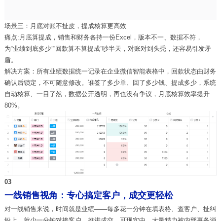
场景三：月底对账不扯皮，
提成核算
更高效
痛点:月底算提成，销售和财务各持一份
Excel
，版本不一、数据不符，
为“业绩到底多少”“回款算不算提成”吵半天，对账对到头秃，还容易引发矛
盾。
解决方案：所有业绩数据统一记录在企业微信智能表格中，回款状态由财务
确认后锁定，不可随意修改。谁签了多少单、回了多少钱、提成多少，系统
自动核算、一目了然，数据公开透明，再也没有争议，月底核算效率提升
80%
。
0
3
一线销售视角：专心搞定客户，成交更轻松
对一线销售来说，时间就是业绩
——每多花一分钟在填表格、查客户、扯纠
纷上，就少一分钟对接客户、推进成交。可现实中，大量精力被内部事务消