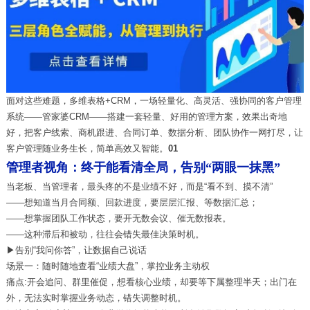
面对这些难题，
多维表格
+
CRM
，一场轻量化、高灵活、强协同的客户管理
系统
——
管家婆
CRM
——
搭建一套轻量、好用的管理方案，效果出奇地
好
，把客户线索、商机跟进、合同订单、数据分析、团队协作一网打尽，让
客户管理随业务生长，简单高效又智能。
0
1
管理者视角：终于能看清全局，告别“两眼一抹黑”
当老板、当管理者，最头疼的不是业绩不好，而是
“看不到、摸不清”
——想知道当月合同额、回款进度，要层层汇报、等数据汇总；
——想掌握团队工作状态，要开无数会议、催无数报表。
——这种滞后和被动，往往会错失最佳决策时机。
▶
告别“我问你答”，让数据自己说话
场景一：随时随地查看“业绩大盘”，掌控业务主动权
痛点:开会追问、群里催促，想看核心业绩，却要等下属整理半天；出门在
外，无法实时掌握业务动态，错失调整时机。