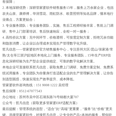
有保障；
2. 本地深耕优势：深耕管家婆软件销售服务15年，服务上万余家企业，包括
农夫山泉、康师傅，华润雪花、雨虹防水、欧普照明等知名品牌，懂本地行
业痛点，方案更贴合；
3. 专业服务团队：专业服务团队，实施、售后工程师经验丰富，售前上门调
研、售中上门部署培训、售后快速响应，全程一对一服务；
4. 高性价比方案：无中间环节，价格透明，可按需定制方案，拒绝冗余功能
和隐形消费，让企业以合理成本实现生产管理数字化升级。
哲凡信息——管家婆软件官方销售服务中心，专注苏州大区/昆山/张家港/常
熟/太仓等江浙沪皖地区本地化上门服务。专业服务团队，15年生产ERP信
息化深耕经验为生产型企业提供稳定、可靠的数字化解决方案。
本地企业可直接联系哲凡信息，获取免费上门调研、免费方案定制、免费系
统试用服务，专业团队为你量身打造适配企业的生产管理解决方案，让你告
别选型困惑，快速实现生产效率提升、成本降低。
管家婆软件咨询热线：151 9008 1222 吴经理
售后保障：0512-67077543
办公地址：苏州市吴中区石湖东路76号锦都大厦707
公众号：哲凡信息（获取更多管家婆ERP适配方案）
最后提醒：管理系统的选型，“适合”比“高端”更重要，“服务”比“价格”更关
键。选择管家婆软件，对接哲凡信息，让专业的产品+本地的服务，帮你轻