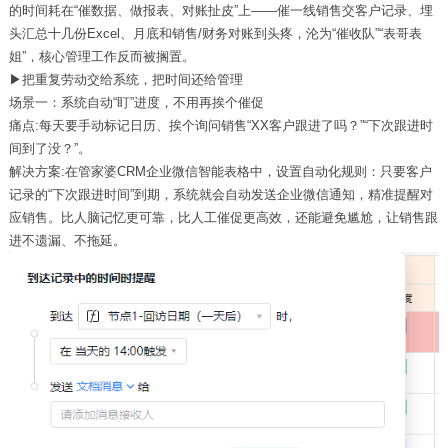
的时间耗在“催数据、做报表、对账扯皮”上——催一线销售交客户记录、埋
头汇总十几份
Excel
、月底和销售
/
财务对账到头疼，沦为“催收队”“表哥表
姐”，核心管理工作反而被搁置。
▶
把重复劳动交给系统，把时间还给管理
场景一：系统自动“盯”进度，不用再挨个催促
痛点:每天要手动标记日历、挨个询问销售
“
XX
客户跟进了吗？”“下次跟进时
间到了没？”。
解决方案:在管家婆CRM企业微信智能表格
中，设置自动化规则：只要客户
记录的“下次跟进时间”到期，系统就会自动发送企业微信通知，精准提醒对
应销售。比人脑记忆更可靠，比人工催促更高效，还能避免尴尬，让销售跟
进不遗漏、不拖延。